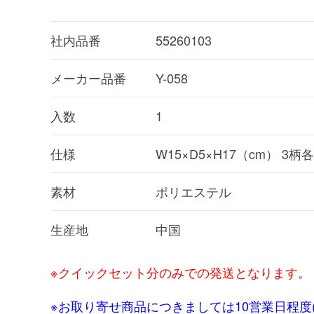
社内品番
55260103
メーカー品番
Y-058
入数
1
仕様
W15×D5×H17（cm） 3柄
素材
ポリエステル
生産地
中国
※クイックセット分のみでの発送となります。
※お取り寄せ商品につきましては10営業日程度