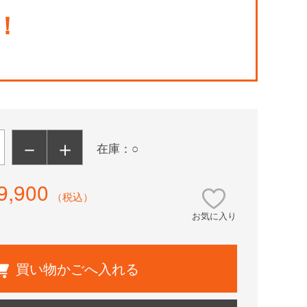
！
－
＋
在庫：○
9,900
（税込）
お気に入り
買い物かごへ入れる