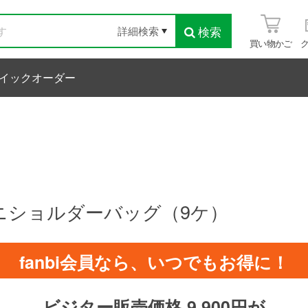
検索
詳細検索
買い物かご
イックオーダー
ミニショルダーバッグ（9ケ）
fanbi会員なら、いつでもお得に！
ビジター販売価格 9,900円が