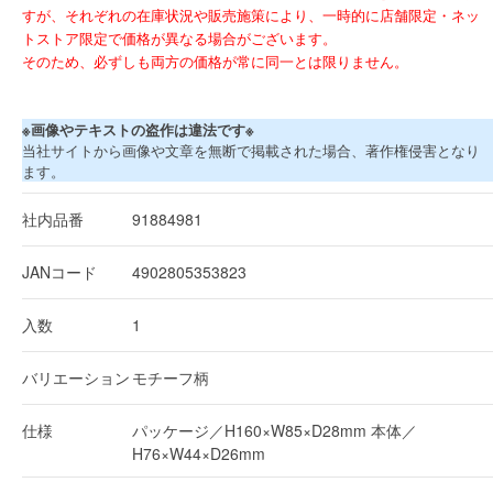
すが、それぞれの在庫状況や販売施策により、一時的に店舗限定・ネッ
トストア限定で価格が異なる場合がございます。
そのため、必ずしも両方の価格が常に同一とは限りません。
※画像やテキストの盗作は違法です※
当社サイトから画像や文章を無断で掲載された場合、著作権侵害となり
ます。
社内品番
91884981
JANコード
4902805353823
入数
1
バリエーション
モチーフ柄
仕様
パッケージ／H160×W85×D28mm 本体／
H76×W44×D26mm