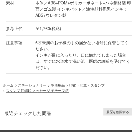
素材
本体／ABS+POM+ポリカーボネート+バネ鋼材製 印
面／ゴム製 インキパッド／油性顔料系黒インキ：
ABS+ウレタン製
参考上代
￥1,760(税込)
注意事項
6才未満のお子様の手の届かない場所に保管してく
ださい。
インキが目に入ったり、口に触れてしまった場合
は、すぐに水道水で洗い流し医師の診断を受けてく
ださい。
ホーム
>
ステーショナリー
>
事務用品
>
印鑑・印章・スタンプ
>
スタンプ 回転印 メッセージ モチーフ柄
履歴を削除する
最近チェックした商品