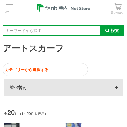
>
買い物かご
検索
キーワードから探す
アートスカーフ
並べ替え
20
全
件（1～20件を表示）