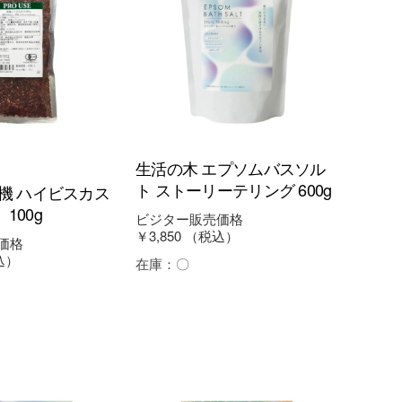
生活の木 エプソムバスソル
ト ストーリーテリング 600g
機 ハイビスカス
100g
ビジター販売価格
￥3,850
（税込）
価格
込）
在庫：
〇