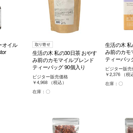
ーオイル
生活の木 私
or
み前のカモ
生活の木 私の30日茶 おやす
ティーバッグ
み前のカモマイルブレンド
ティーバッグ 90個入り
ビジター販売
￥2,376
（税
ビジター販売価格
￥4,968
（税込）
在庫：
〇
在庫：
〇