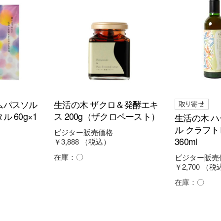
ムバスソル
生活の木 ザクロ＆発酵エキ
 60g×1
ス 200g（ザクロペースト）
生活の木 
ル クラフ
ビジター販売価格
360ml
￥3,888
（税込）
在庫：
〇
ビジター販売
￥2,700
（税
在庫：
〇