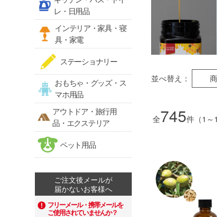
レ・日用品
インテリア・家具・寝
具・家電
ステーショナリー
並べ替え：
おもちゃ・グッズ・ス
マホ用品
745
アウトドア・旅行用
全
件（1～
品・エクステリア
ペット用品
ご注文後メールが
届かないお客様へ
フリーメール・携帯メールを
ご使用されていませんか？