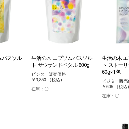
ムバスソル
生活の木 エプソムバスソル
生活の木 
ト サウザンドペタル 600g
ト ストー
60g×1包
ビジター販売価格
￥3,850
（税込）
ビジター販売
￥605
（税込
在庫：
〇
在庫：
〇