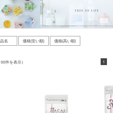
商品名
価格(安い順)
価格(高い順)
1
100件を表示）