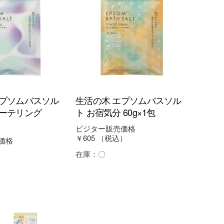
エプソムバスソル
生活の木 エプソムバスソル
リーテリング
ト お宿気分 60g×1包
ビジター販売価格
￥605
（税込）
価格
）
在庫：
〇