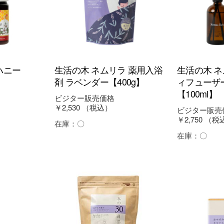
ハニー
生活の木 ネムリラ 薬用入浴
生活の木 ネ
】
剤 ラベンダー【400g】
ィフューザ
【100ml】
ビジター販売価格
￥2,530
（税込）
ビジター販売
￥2,750
（税
在庫：
〇
在庫：
〇