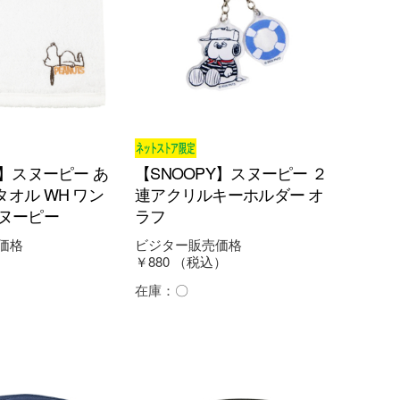
Y】スヌーピー あ
【SNOOPY】スヌーピー ２
オル WH ワン
連アクリルキーホルダー オ
スヌーピー
ラフ
価格
ビジター販売価格
）
￥880
（税込）
在庫：
〇