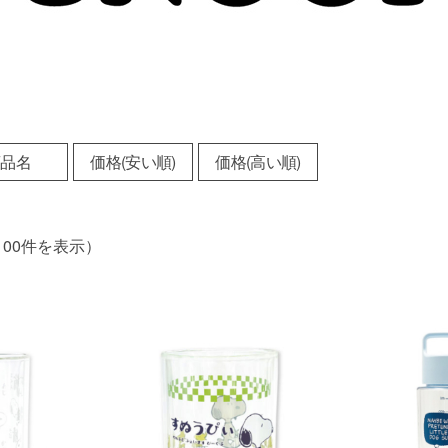
商品名
価格(安い順)
価格(高い順)
100件を表示）