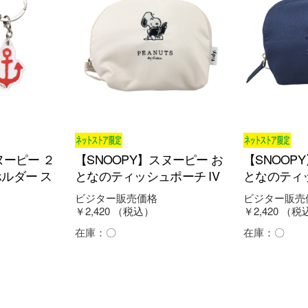
ヌーピー ２
【SNOOPY】スヌーピー お
【SNOOP
ルダー ス
となのティッシュポーチ IV
となのティッ
ビジター販売価格
ビジター販売
￥2,420
（税込）
￥2,420
（税
在庫：
〇
在庫：
〇