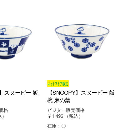
Y】スヌーピー 飯
【SNOOPY】スヌーピー 飯
椀 麻の葉
価格
ビジター販売価格
込）
￥1,496
（税込）
在庫：
〇