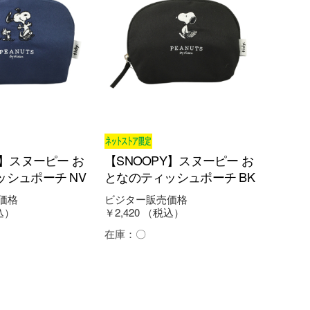
Y】スヌーピー お
【SNOOPY】スヌーピー お
シュポーチ NV
となのティッシュポーチ BK
価格
ビジター販売価格
込）
￥2,420
（税込）
在庫：
〇