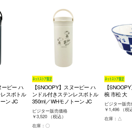
ヌーピー ハ
【SNOOPY】スヌーピー ハ
【SNOOP
ンレスボトル
ンドル付きステンレスボトル
椀 市松 大
ーン JC
350ml／WHモノトーン JC
ビジター販売
￥1,496
（税
ビジター販売価格
￥3,520
（税込）
在庫：
△
在庫：
〇