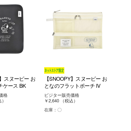
Y】スヌーピー お
【SNOOPY】スヌーピー お
ケース BK
となのフラットポーチ IV
価格
ビジター販売価格
込）
￥2,640
（税込）
在庫：
〇