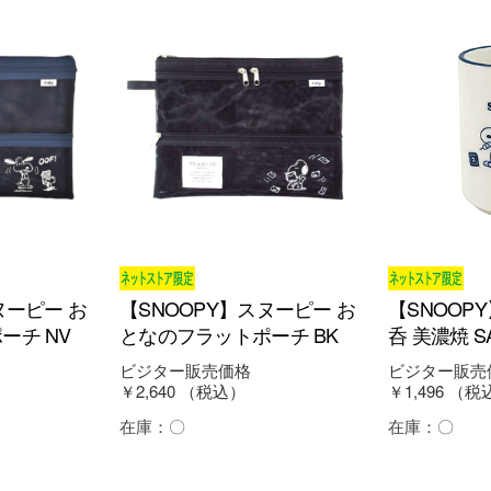
ヌーピー お
【SNOOPY】スヌーピー お
【SNOOP
ーチ NV
となのフラットポーチ BK
呑 美濃焼 S
ビジター販売価格
ビジター販売
￥2,640
（税込）
￥1,496
（税
在庫：
〇
在庫：
〇