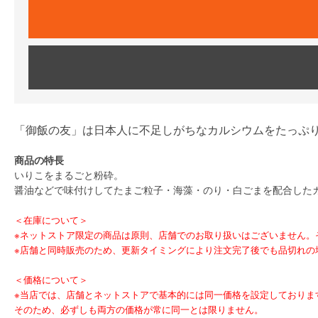
「御飯の友」は日本人に不足しがちなカルシウムをたっぷ
商品の特長
いりこをまるごと粉砕。
醤油などで味付けしてたまご粒子・海藻・のり・白ごまを配合した
＜在庫について＞
※ネットストア限定の商品は原則、店舗でのお取り扱いはございません。それ以
※店舗と同時販売のため、更新タイミングにより注文完了後でも品切れの
＜価格について＞
※当店では、店舗とネットストアで基本的には同一価格を設定しておりま
そのため、必ずしも両方の価格が常に同一とは限りません。