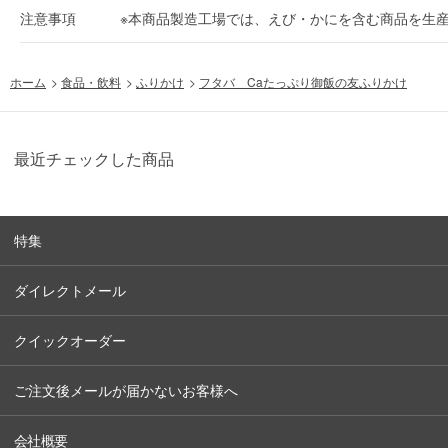
注意事項
※本商品製造工場では、えび・かにを含む商品を生
ホーム
>
食品・飲料
>
ふりかけ
>
フタバ Caたっぷり御飯の友ふりかけ
最近チェックした商品
特集
ダイレクトメール
クイックオーダー
ご注文後メールが届かないお客様へ
会社概要