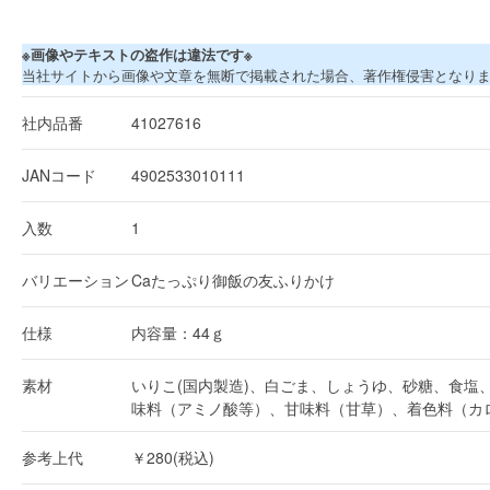
※画像やテキストの盗作は違法です※
当社サイトから画像や文章を無断で掲載された場合、著作権侵害となり
社内品番
41027616
JANコード
4902533010111
入数
1
バリエーション
Caたっぷり御飯の友ふりかけ
仕様
内容量：44ｇ
素材
いりこ(国内製造)、白ごま、しょうゆ、砂糖、食
味料（アミノ酸等）、甘味料（甘草）、着色料（カロ
参考上代
￥280(税込)