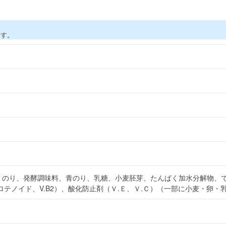
ます。
塩、のり、発酵調味料、青のり、乳糖、小麦胚芽、たんぱく加水分解物、
テノイド、V.B2）、酸化防止剤（Ｖ.Ｅ、Ｖ.Ｃ）（一部に小麦・卵・