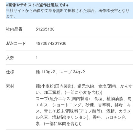
※画像やテキストの盗作は違法です※
当社サイトから画像や文章を無断で掲載された場合、著作権侵害となり
ます。
社内品番
51265130
JANコード
4972874201936
入数
1
仕様
麺 110g×2、スープ 34g×2
素材
麺(小麦粉(国内製造)、還元水飴、食塩/酒精、かんす
い、加工澱粉、(一部に小麦を含む))
スープ(魚介エキス(国内製造)、食塩、植物油脂、肉
エキス、ショートニング、砂糖、香辛料、酵母エキ
ス、青じそ粉末/調味料(アミノ酸等)、酒精、カラメ
ル色素、増粘剤(キサンタン)、香料、カロチン色
素、(一部に豚肉を含む))