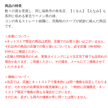
商品の特長
数々の賞を受賞し、同じ福島市の有名店、【くをん】【えなみ】も
系列に収める東北ラーメン界の雄。
コシの有るストレート細麺に、貝風味のスープが絶妙に絡んだ商品
です。
＜在庫について＞
※ネットストア限定の商品は原則、店舗でのお取り扱いはございません。
それ以外の商品の店舗での取り扱いについても、必ず店舗（06-6262-
2161)にご確認ください。
※店舗と同時販売のため、更新タイミングにより注文完了後でも品切れの
場合があります。ご容赦ください。その場合、メールにてご連絡させて
いただきます。
＜価格について＞
※当店では、店舗とネットストアで基本的には同一価格を設定しておりま
すが、それぞれの在庫状況や販売施策により、一時的に店舗限定・ネッ
トストア限定で価格が異なる場合がございます。
そのため、必ずしも両方の価格が常に同一とは限りません。