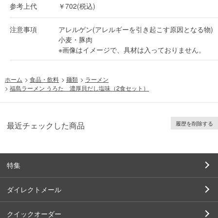
参考上代
￥702(税込)
注意事項
アレルゲン(アレルギーを引き起こす原因となる物)
小麦・豚肉
※画像はイメージで、具材は入っておりません。
ホーム
>
食品・飲料
>
麺類
>
ラーメン
>
福島ラーメン うろた 濃厚貝だし塩味（2食セット）
履歴を削除する
最近チェックした商品
特集
ダイレクトメール
クイックオーダー