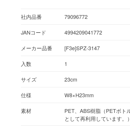
社内品番
79096772
JANコード
4994209041772
メーカー品番
[F3e]SPZ-3147
入数
1
サイズ
23cm
仕様
W8×H23mm
素材
PET、ABS樹脂（PETボト
として再利用しています。