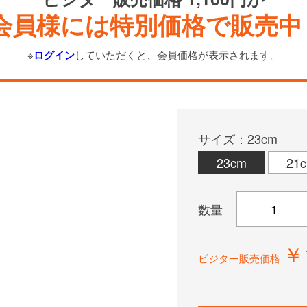
会員様には特別価格で販売中
※
ログイン
していただくと、会員価格が表示されます。
サイズ：23cm
23cm
21
数量
￥
ビジター販売価格