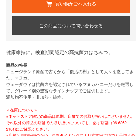
買い物かごへ入れる
この商品について問い合わせる
健康維持に。検査期間認定の高抗菌力はちみつ。
商品の特長
ニュージランド原産で古くから「復活の樹」として人々を癒してき
た、マヌカ。
ヴェーダヴィは抗菌力を認定されているマヌカハニーだけを厳選し
て、グレード別の豊富なラインナップでご提供します。
添加物不使用・非加熱・純粋。
＜在庫について＞
※ネットストア限定の商品は原則、店舗でのお取り扱いはございません。
それ以外の商品の店舗での取り扱いについても、必ず店舗（06-6262-
2161)にご確認ください。
※店舗と同時販売のため、更新タイミングにより注文完了後でも品切れの