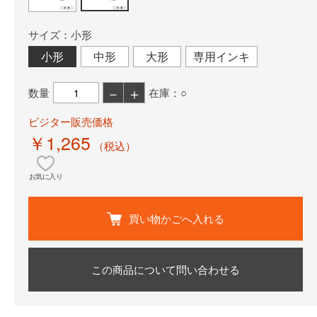
サイズ：小形
小形
中形
大形
専用インキ
－
＋
数量
在庫：○
ビジター販売価格
￥1,265
（税込）
お気に入り
買い物かごへ入れる
この商品について問い合わせる