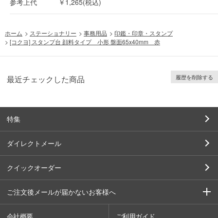
参考上代
￥1,265(税込)
ホーム
>
ステーショナリー
>
事務用品
>
印鑑・印章・スタンプ
>
[コクヨ] スタンプ台 顔料タイプ 小形 盤面65x40mm 赤
履歴を削除する
最近チェックした商品
特集
ダイレクトメール
クイックオーダー
ご注文後メールが届かないお客様へ
会社概要
ご利用ガイド