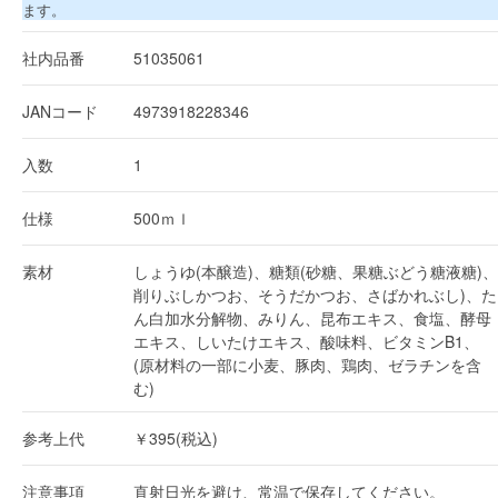
ます。
社内品番
51035061
JANコード
4973918228346
入数
1
仕様
500ｍｌ
素材
しょうゆ(本醸造)、糖類(砂糖、果糖ぶどう糖液糖)、
削りぶしかつお、そうだかつお、さばかれぶし)、た
ん白加水分解物、みりん、昆布エキス、食塩、酵母
エキス、しいたけエキス、酸味料、ビタミンB1、
(原材料の一部に小麦、豚肉、鶏肉、ゼラチンを含
む)
参考上代
￥395(税込)
注意事項
直射日光を避け、常温で保存してください。