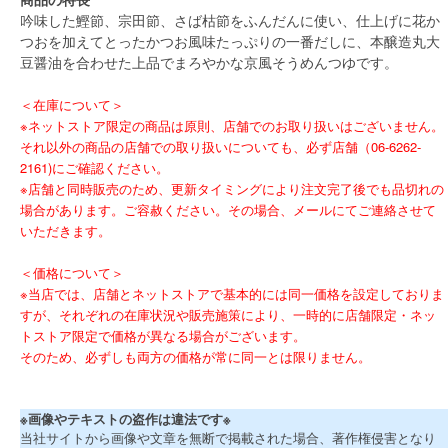
吟味した鰹節、宗田節、さば枯節をふんだんに使い、仕上げに花か
つおを加えてとったかつお風味たっぷりの一番だしに、本醸造丸大
豆醤油を合わせた上品でまろやかな京風そうめんつゆです。
＜在庫について＞
※ネットストア限定の商品は原則、店舗でのお取り扱いはございません。
それ以外の商品の店舗での取り扱いについても、必ず店舗（06-6262-
2161)にご確認ください。
※店舗と同時販売のため、更新タイミングにより注文完了後でも品切れの
場合があります。ご容赦ください。その場合、メールにてご連絡させて
いただきます。
＜価格について＞
※当店では、店舗とネットストアで基本的には同一価格を設定しておりま
すが、それぞれの在庫状況や販売施策により、一時的に店舗限定・ネッ
トストア限定で価格が異なる場合がございます。
そのため、必ずしも両方の価格が常に同一とは限りません。
※画像やテキストの盗作は違法です※
当社サイトから画像や文章を無断で掲載された場合、著作権侵害となり