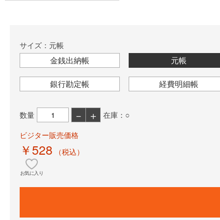
サイズ：元帳
金銭出納帳
元帳
銀行勘定帳
経費明細帳
－
＋
数量
在庫：○
ビジター販売価格
￥528
（税込）
お気に入り