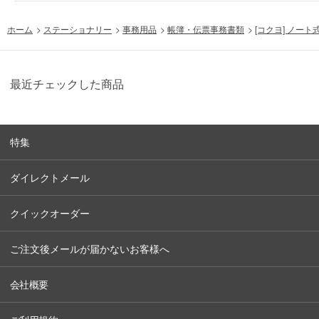
ホーム
>
ステーショナリー
>
事務用品
>
帳簿・伝票事務書類
>
[コクヨ] ノート
最近チェックした商品
特集
ダイレクトメール
クイックオーダー
ご注文後メールが届かないお客様へ
会社概要