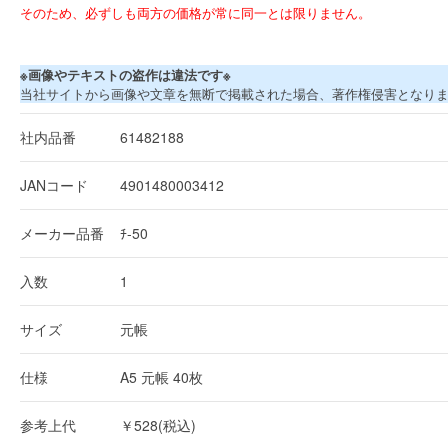
そのため、必ずしも両方の価格が常に同一とは限りません。
※画像やテキストの盗作は違法です※
当社サイトから画像や文章を無断で掲載された場合、著作権侵害となり
社内品番
61482188
JANコード
4901480003412
メーカー品番
ﾁ-50
入数
1
サイズ
元帳
仕様
A5 元帳 40枚
参考上代
￥528(税込)