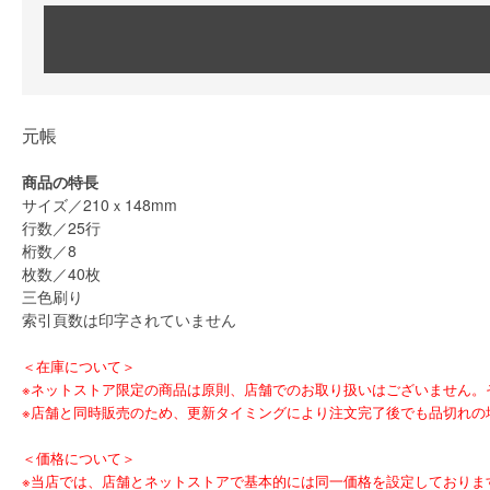
元帳
商品の特長
サイズ／210ｘ148mm
行数／25行
桁数／8
枚数／40枚
三色刷り
索引頁数は印字されていません
＜在庫について＞
※ネットストア限定の商品は原則、店舗でのお取り扱いはございません。それ以
※店舗と同時販売のため、更新タイミングにより注文完了後でも品切れの
＜価格について＞
※当店では、店舗とネットストアで基本的には同一価格を設定しておりま