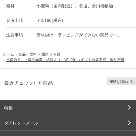
素材
小麦粉（国内製造）、食塩、食用植物油
参考上代
￥2,160(税込)
注意事項
熨斗掛け・ラッピングができない商品です。
ホーム
>
食品・飲料
>
麺類
>
素麺
>
揖保乃糸 上級品赤帯 紙箱入り WL-20 ※ギフト包装不可・熨斗不可
履歴を削除する
最近チェックした商品
特集
ダイレクトメール