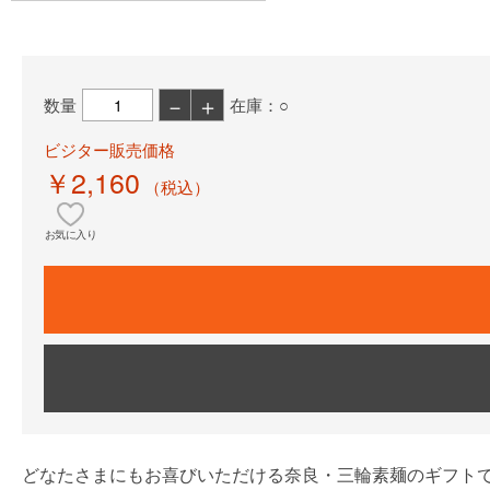
－
＋
数量
在庫：○
ビジター販売価格
￥2,160
（税込）
お気に入り
どなたさまにもお喜びいただける奈良・三輪素麺のギフト