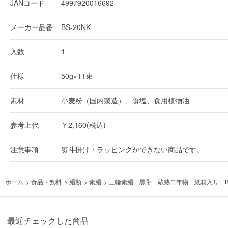
JANコード
4997920016692
メーカー品番
BS-20NK
入数
1
仕様
50g×11束
素材
小麦粉（国内製造）、食塩、食用植物油
参考上代
￥2,160(税込)
注意事項
熨斗掛け・ラッピングができない商品です。
ホーム
>
食品・飲料
>
麺類
>
素麺
>
三輪素麺 黒帯 蔵熟二年物 紙箱入り BS
最近チェックした商品