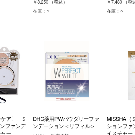
￥8,250
（税込）
￥7,480
（税
在庫：
○
在庫：
○
ンケア〕 ミ
DHC薬用PWパウダリーファ
MISSHA（
ョンファンデ
ンデーション＜リフィル＞
ションファ
チャー
イスチャー 