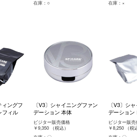
在庫：
○
在庫：
×
ティングフ
〔V3〕シャイニングファン
〔V3〕シ
レフィル
デーション 本体
デーション
ビジター販売価格
ビジター販売
￥9,350
（税込）
￥8,250
（税
在庫：
〇
在庫：
〇