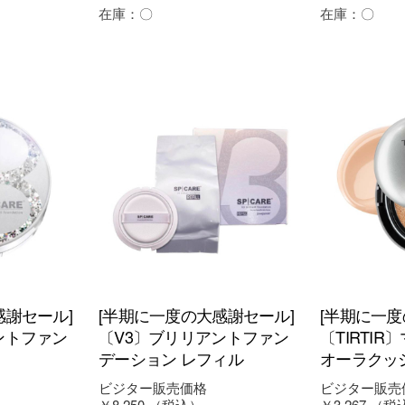
在庫：
〇
在庫：
〇
感謝セール]
[半期に一度の大感謝セール]
[半期に一度
ントファン
〔V3〕ブリリアントファン
〔TIRTI
デーション レフィル
オーラクッシ
ビジター販売価格
ビジター販売
￥8,250
（税込）
￥3,267
（税