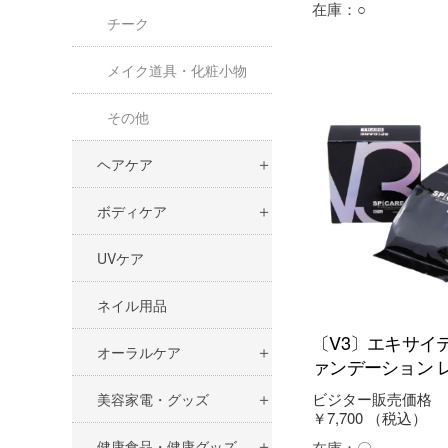
在庫：
○
チーク
メイク道具・化粧小物
その他
ヘアケア
ボディケア
UVケア
ネイル用品
〔V3〕エキサイ
オーラルケア
ァンデーション 
ビジター販売価格
美容家電・グッズ
￥7,700
（税込）
健康食品・健康グッズ
在庫：
〇