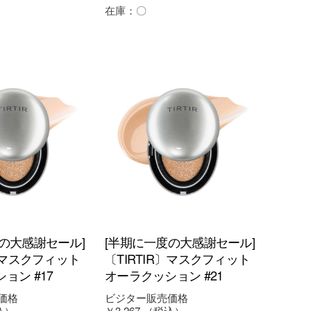
在庫：
〇
の大感謝セール]
[半期に一度の大感謝セール]
R〕マスクフィット
〔TIRTIR〕マスクフィット
ョン #17
オーラクッション #21
価格
ビジター販売価格
込）
￥3,267
（税込）