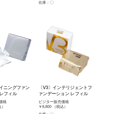
在庫：
〇
ャイニングファン
〔V3〕インテリジェントフ
 レフィル
ァンデーション レフィル
価格
ビジター販売価格
込）
￥8,800
（税込）
在庫：
〇