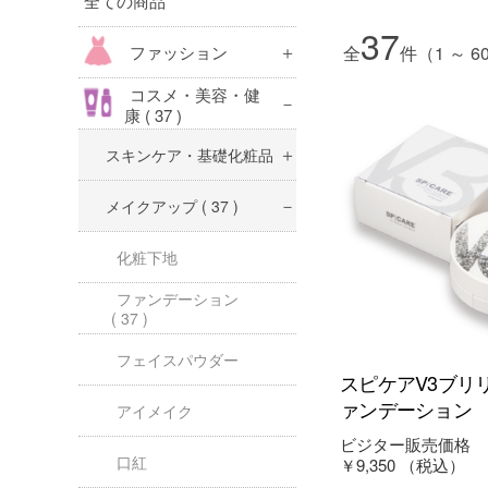
全ての商品
37
ファッション
全
件（1 ～ 
コスメ・美容・健
康
( 37 )
スキンケア・基礎化粧品
メイクアップ
( 37 )
化粧下地
ファンデーション
( 37 )
フェイスパウダー
スピケアV3ブリ
ァンデーション
アイメイク
ビジター販売価格
口紅
￥9,350
（税込）