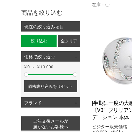
在庫：
〇
商品を絞り込む
現在の絞り込み項目
絞り込む
全クリア
価格で絞り込む
￥0 ～ ￥10,000
価格絞り込みをリセット
[半期に一度の大
ブランド
〔V3〕ブリリア
デーション 本体
ご注文後メールが
ビジター販売価格
届かないお客様へ
￥9,350
（税込）