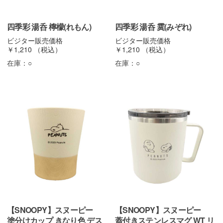
四季彩 湯呑 檸檬(れもん)
四季彩 湯呑 霙(みぞれ)
ビジター販売価格
ビジター販売価格
￥1,210
（税込）
￥1,210
（税込）
在庫：
○
在庫：
○
【SNOOPY】スヌーピー
【SNOOPY】スヌーピー
塗分けカップ きなり色 デス
蓋付きステンレスマグ WT リ