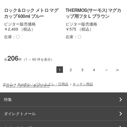
ロック＆ロック メトロ マグ
THERMOS(サーモス) マグカ
カップ 600ml ブルー
ップ用フタ L ブラウン
ビジター販売価格
ビジター販売価格
￥2,469
（税込）
￥575
（税込）
在庫：
〇
在庫：
〇
206
全
件（1 ～ 60 件を表示）
1
2
3
4
ホーム
>
キッチン・バス・トイレ・日用品
>
キッチン用品
>
コップ・グラス・タンブラー
特集
ダイレクトメール