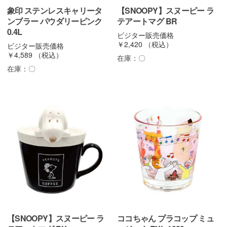
象印 ステンレスキャリータ
【SNOOPY】スヌーピー ラ
ンブラー パウダリーピンク
テアートマグ BR
0.4L
ビジター販売価格
￥2,420
（税込）
ビジター販売価格
￥4,589
（税込）
在庫：
〇
在庫：
〇
【SNOOPY】スヌーピー ラ
ココちゃん プラコップ ミュ