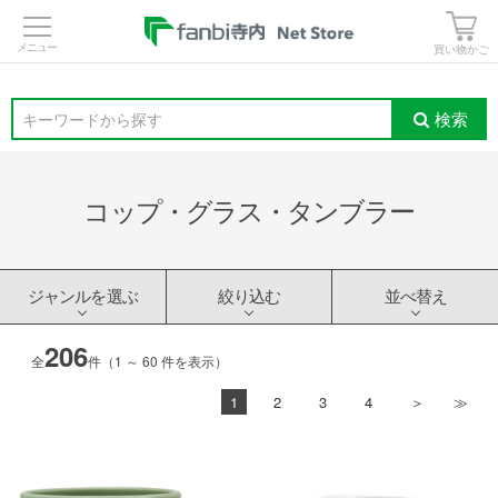
>
買い物かご
検索
キーワードから探す
コップ・グラス・タンブラー
ジャンルを選ぶ
絞り込む
並べ替え
206
全
件（1 ～ 60 件を表示）
1
2
3
4