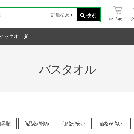
検索
詳細検索
買い物かご
イックオーダー
バスタオル
(昇順)
商品名(降順)
価格が安い
価格が高い