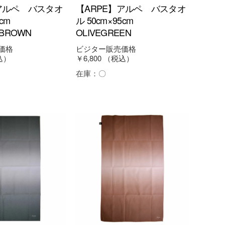
アルペ バスタオ
【ARPE】アルペ バスタオ
95cm
ル 50cm×95cm
TBROWN
OLIVEGREEN
価格
ビジター販売価格
込）
￥6,800
（税込）
在庫：
〇