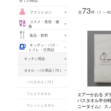
全ての商品
73
ファッション
全
件（1 ～ 
コスメ・美容・健
康
食品・飲料
キッチン・バス・
トイレ・日用品
( 73 )
キッチン用品
タオル・バス用品
( 73 )
バスタオル
( 73 )
フェイスタオル
エアーかおる ダ
バスタオル半分
ウォッシュタオル
ニータイム） ス