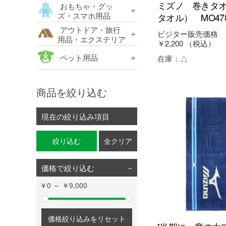
ミズノ 巻きタ
おもちゃ・グッ
ズ・スマホ用品
タオル） MO478
アウトドア・旅行
ビジター販売価格
用品・エクステリア
￥2,200
（税込）
ペット用品
在庫：
△
商品を絞り込む
現在の絞り込み項目
絞り込む
全クリア
価格で絞り込む
￥0 ～ ￥9,000
価格絞り込みをリセット