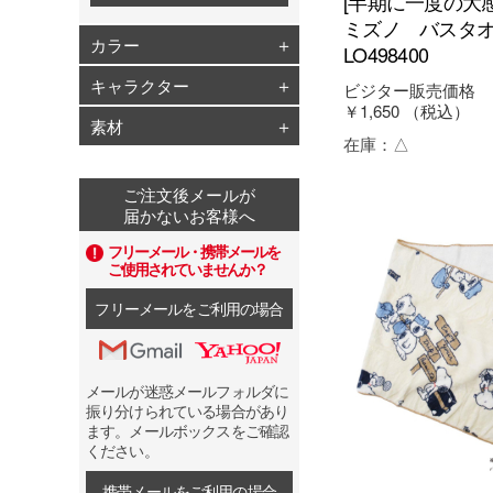
[半期に一度の大
ミズノ バスタ
カラー
LO498400
キャラクター
ビジター販売価格
￥1,650
（税込）
素材
在庫：
△
ご注文後メールが
届かないお客様へ
フリーメール・携帯メールを
ご使用されていませんか？
フリーメールをご利用の場合
メールが迷惑メールフォルダに
振り分けられている場合があり
ます。メールボックスをご確認
ください。
携帯メールをご利用の場合