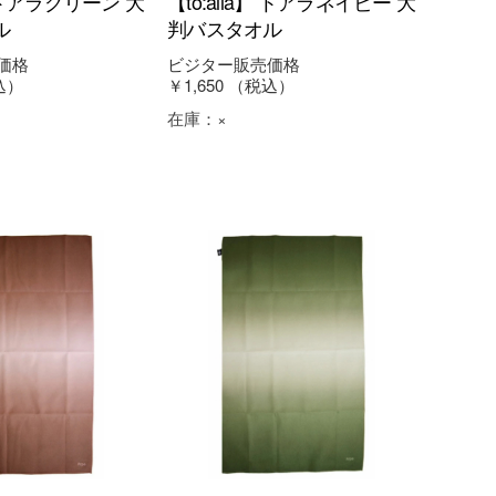
a】 トアラグリーン 大
【to:alla】 トアラネイビー 大
ル
判バスタオル
価格
ビジター販売価格
込）
￥1,650
（税込）
在庫：
×