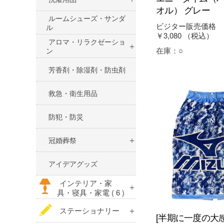
オル） グレー
ルームシューズ・サンダ
ビジター販売価格
ル
￥3,080
（税込）
アロマ・リラクゼーショ
在庫：
○
ン
芳香剤・除湿剤・防虫剤
救急・衛生用品
防犯・防災
冠婚葬祭
アイデアグッズ
インテリア・家
具・寝具・家電
( 6 )
ステーショナリー
[半期に一度の大