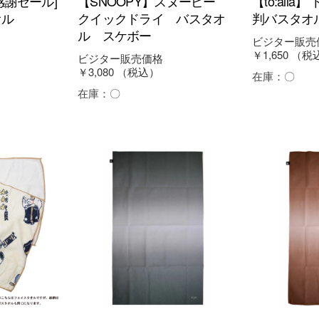
感謝セール]
【SNOOPY】スヌーピー
【to:all
オル
クイックドライ バスタオ
判バスタオ
ル スケボー
ビジター販売
￥1,650
（税
ビジター販売価格
￥3,080
（税込）
在庫：
〇
在庫：
〇