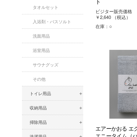
ト
タオルセット
ビジター販売価格
￥2,640
（税込）
入浴剤・バスソルト
在庫：
○
洗面用品
浴室用品
サウナグッズ
その他
トイレ用品
収納用品
掃除用品
エアーかおる エ
エニータイム（
洗濯用品