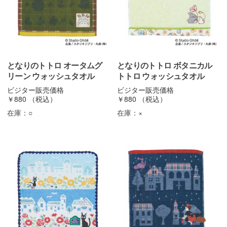
となりのトトロ オータムグ
となりのトトロ ボタニカル
リーン ウォッシュタオル
トトロ ウォッシュタオル
ビジター販売価格
ビジター販売価格
￥880
（税込）
￥880
（税込）
在庫：
○
在庫：
×