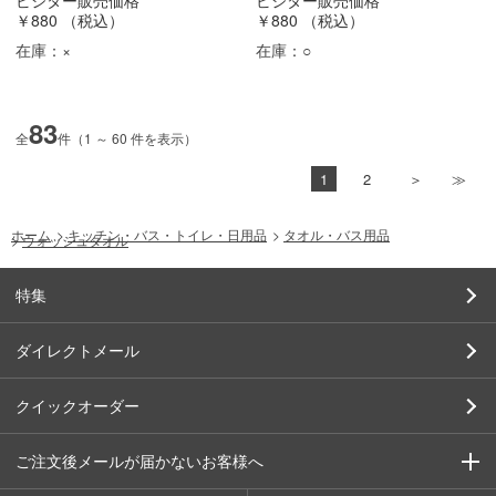
ビジター販売価格
ビジター販売価格
￥880
（税込）
￥880
（税込）
在庫：
×
在庫：
○
83
全
件（1 ～ 60 件を表示）
1
2
ホーム
>
キッチン・バス・トイレ・日用品
>
タオル・バス用品
>
ウォッシュタオル
特集
ダイレクトメール
クイックオーダー
ご注文後メールが届かないお客様へ