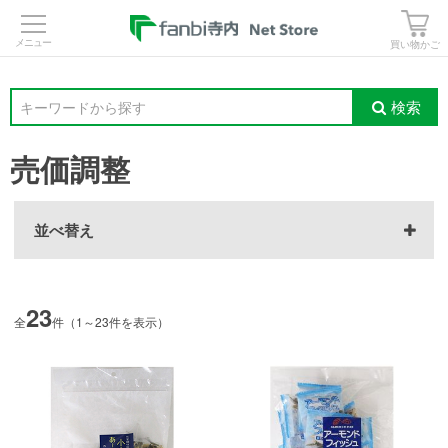
>
買い物かご
検索
キーワードから探す
売価調整
並べ替え
23
全
件（1～23件を表示）