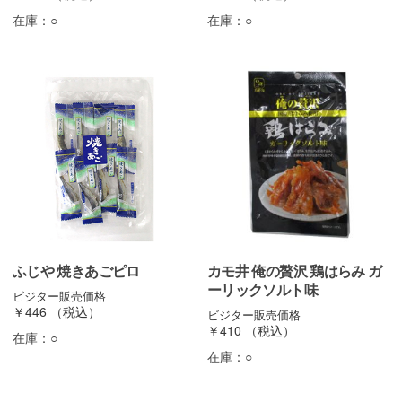
在庫：
○
在庫：
○
ふじや 焼きあごピロ
カモ井 俺の贅沢 鶏はらみ ガ
ーリックソルト味
ビジター販売価格
￥446
（税込）
ビジター販売価格
￥410
（税込）
在庫：
○
在庫：
○