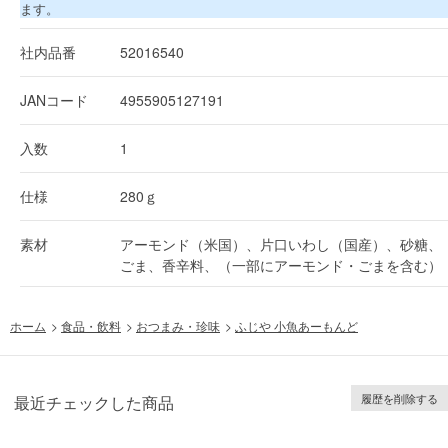
ます。
社内品番
52016540
JANコード
4955905127191
入数
1
仕様
280ｇ
素材
アーモンド（米国）、片口いわし（国産）、砂糖、
ごま、香辛料、（一部にアーモンド・ごまを含む）
ホーム
>
食品・飲料
>
おつまみ・珍味
>
ふじや 小魚あーもんど
履歴を削除する
最近チェックした商品