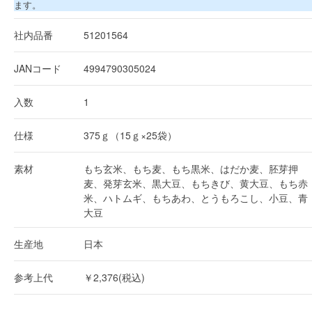
ます。
社内品番
51201564
JANコード
4994790305024
入数
1
仕様
375ｇ（15ｇ×25袋）
素材
もち玄米、もち麦、もち黒米、はだか麦、胚芽押
麦、発芽玄米、黒大豆、もちきび、黄大豆、もち赤
米、ハトムギ、もちあわ、とうもろこし、小豆、青
大豆
生産地
日本
参考上代
￥2,376(税込)