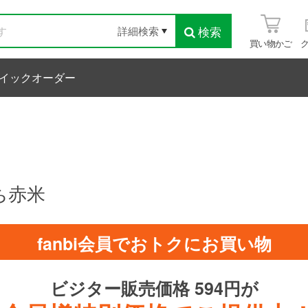
検索
詳細検索
買い物かご
イックオーダー
ち赤米
fanbi会員でおトクにお買い物
ビジター販売価格 594円が