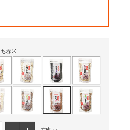
！
もち赤米
－
＋
在庫：○