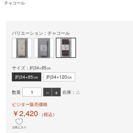
チャコール
バリエーション：チャコール
サイズ：約34×85㎝
約34×85㎝
約34×120㎝
－
＋
数量
在庫：△
ビジター販売価格
￥2,420
（税込）
お気に入り