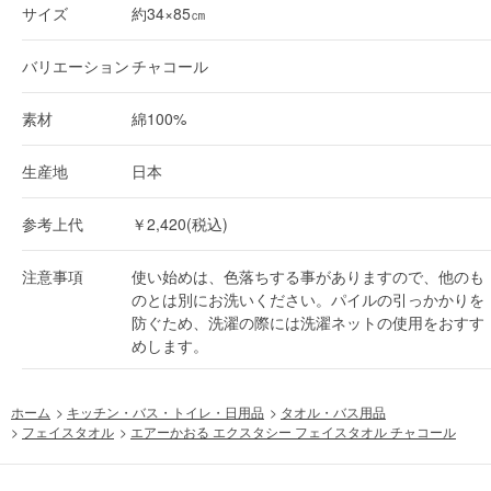
サイズ
約34×85㎝
バリエーション
チャコール
素材
綿100%
生産地
日本
参考上代
￥2,420(税込)
注意事項
使い始めは、色落ちする事がありますので、他のも
のとは別にお洗いください。パイルの引っかかりを
防ぐため、洗濯の際には洗濯ネットの使用をおすす
めします。
ホーム
>
キッチン・バス・トイレ・日用品
>
タオル・バス用品
>
フェイスタオル
>
エアーかおる エクスタシー フェイスタオル チャコール