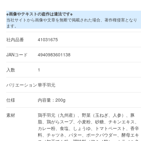
※画像やテキストの盗作は違法です※
当社サイトから画像や文章を無断で掲載された場合、著作権侵害となり
ます。
社内品番
41031675
JANコード
4940983601138
入数
1
バリエーション
華手羽元
仕様
内容量：200g
素材
鶏手羽元（九州産）、野菜（玉ねぎ、人参）、豚
脂、鶏がらスープ、小麦粉、砂糖、チキンエキス、
カレー粉、食塩、しょうゆ、トマトペースト、香辛
料、チャツネ、バター、ポークパウダー、酵母エキ