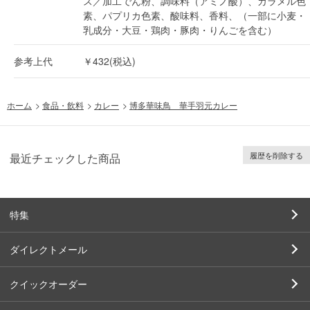
ス／加工でん粉、調味料（アミノ酸）、カラメル色
素、パプリカ色素、酸味料、香料、（一部に小麦・
乳成分・大豆・鶏肉・豚肉・りんごを含む）
参考上代
￥432(税込)
ホーム
>
食品・飲料
>
カレー
>
博多華味鳥 華手羽元カレー
履歴を削除する
最近チェックした商品
特集
ダイレクトメール
クイックオーダー