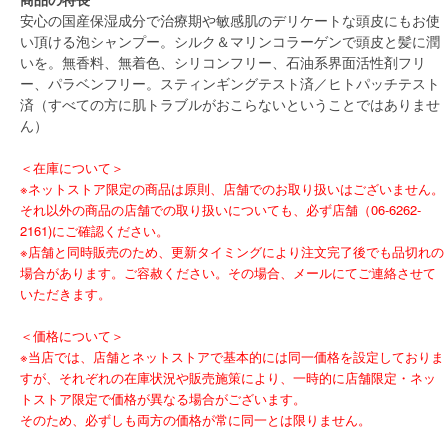
安心の国産保湿成分で治療期や敏感肌のデリケートな頭皮にもお使
い頂ける泡シャンプー。シルク＆マリンコラーゲンで頭皮と髪に潤
いを。無香料、無着色、シリコンフリー、石油系界面活性剤フリ
ー、パラベンフリー。スティンギングテスト済／ヒトパッチテスト
済（すべての方に肌トラブルがおこらないということではありませ
ん）
＜在庫について＞
※ネットストア限定の商品は原則、店舗でのお取り扱いはございません。
それ以外の商品の店舗での取り扱いについても、必ず店舗（06-6262-
2161)にご確認ください。
※店舗と同時販売のため、更新タイミングにより注文完了後でも品切れの
場合があります。ご容赦ください。その場合、メールにてご連絡させて
いただきます。
＜価格について＞
※当店では、店舗とネットストアで基本的には同一価格を設定しておりま
すが、それぞれの在庫状況や販売施策により、一時的に店舗限定・ネッ
トストア限定で価格が異なる場合がございます。
そのため、必ずしも両方の価格が常に同一とは限りません。