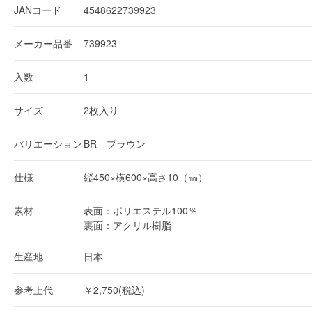
JANコード
4548622739923
メーカー品番
739923
入数
1
サイズ
2枚入り
バリエーション
BR ブラウン
仕様
縦450×横600×高さ10（㎜）
素材
表面：ポリエステル100％
裏面：アクリル樹脂
生産地
日本
参考上代
￥2,750(税込)