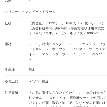
バリエーション
スイートドリーム
仕様
【内容量】アロマシール18枚入り（6枚×3シート）
【芳香持続時間】約2時間（使用方法や使用環境に
より異なります。） 【シールサイズ】Φ30mm
素材
シール、精油ラベンダー・スイートオレンジ・ブラ
ッドオレンジ・ホーウッド・パルマローザ・カモマ
イルローマン・シダーウッドバージニア・ベンゾイ
ン
生産地
日本
参考上代
￥1,100(税込)
注意事項
・お肌に直接貼らないでください。 ・本品は食べら
れません。 ・はがしやすい再剥離シールを使用して
います。粗面、湿気・油・ほこりなどがある面には