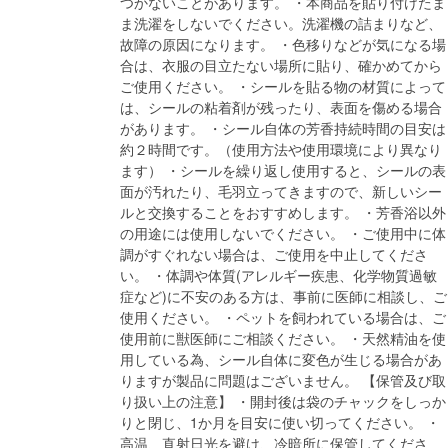
つかないことがあります。 ・本商品を貼り付けたま
ま洗濯をしないでください。洗濯機の詰まりなど、
故障の原因になります。 ・色移りなどが気になる場
合は、衣服の目立たない場所に貼り、確かめてから
ご使用ください。 ・シールを貼る物の材質によって
は、シールの粘着剤が残ったり、表面を傷める場合
があります。 ・シール自体の芳香持続時間の目安は
約２時間です。（使用方法や使用環境により異なり
ます） ・シールを繰り返し使用すると、シールの表
面が汚れたり、毛羽立ってきますので、新しいシー
ルと交換することをおすすめします。 ・芳香浴以外
の用途には使用しないでください。 ・ご使用中に体
調がすぐれない場合は、ご使用を中止してくださ
い。 ・体調や体質(アレルギー疾患、化学物質過敏
症など)に不安のある方は、事前に医師に相談し、ご
使用ください。 ・ペットを飼われている場合は、ご
使用前に獣医師にご相談ください。 ・天然精油を使
用している為、シール自体に変色が生じる場合があ
りますが製品に問題はございません。 【保管及び取
り扱い上の注意】 ・開封後は袋のチャックをしっか
りと閉じ、1か月を目安に使い切ってください。 ・
高温、直射日光を避け、冷暗所に保管してくださ