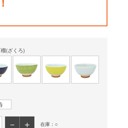
！
榴(ざくろ)
呑
－
＋
在庫：○