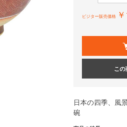
￥
ビジター販売価格
この
日本の四季、風
碗