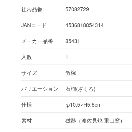
社内品番
57082729
JANコード
4536818854314
メーカー品番
85431
入数
1
サイズ
飯椀
バリエーション
石榴(ざくろ)
仕様
φ10.5×H5.8cm
素材
磁器（波佐見焼 重山窯）