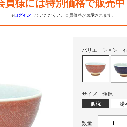
会員様には特別価格で販売中
※
ログイン
していただくと、会員価格が表示されます。
バリエーション：石
サイズ：飯椀
飯椀
湯
数量