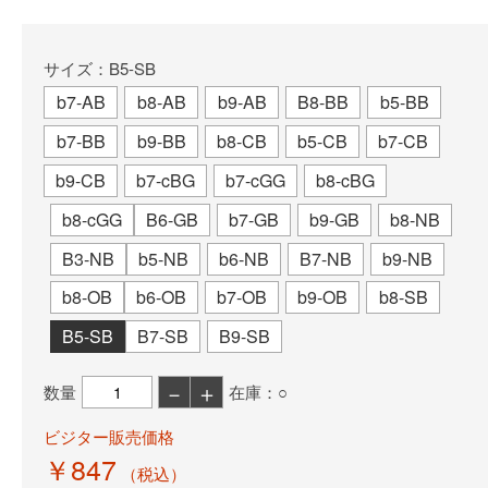
サイズ：B5-SB
b7-AB
b8-AB
b9-AB
B8-BB
b5-BB
b7-BB
b9-BB
b8-CB
b5-CB
b7-CB
b9-CB
b7-cBG
b7-cGG
b8-cBG
b8-cGG
B6-GB
b7-GB
b9-GB
b8-NB
B3-NB
b5-NB
b6-NB
B7-NB
b9-NB
b8-OB
b6-OB
b7-OB
b9-OB
b8-SB
B5-SB
B7-SB
B9-SB
－
＋
数量
在庫：○
ビジター販売価格
￥847
（税込）