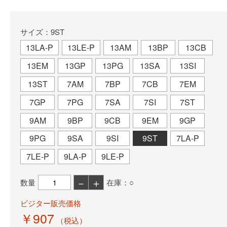
サイズ：9ST
13LA-P
13LE-P
13AM
13BP
13CB
13EM
13GP
13PG
13SA
13SI
13ST
7AM
7BP
7CB
7EM
7GP
7PG
7SA
7SI
7ST
9AM
9BP
9CB
9EM
9GP
9PG
9SA
9SI
9ST
7LA-P
7LE-P
9LA-P
9LE-P
－
＋
数量
在庫：○
ビジター販売価格
￥907
（税込）