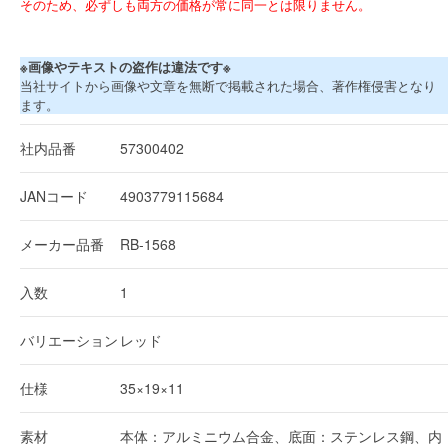
そのため、必ずしも両方の価格が常に同一とは限りません。
※画像やテキストの盗作は違法です※
当社サイトから画像や文章を無断で掲載された場合、著作権侵害となり
ます。
社内品番
57300402
JANコード
4903779115684
メーカー品番
RB-1568
入数
1
バリエーション
レッド
仕様
35×19×11
素材
本体：アルミニウム合金、底面：ステンレス鋼、内