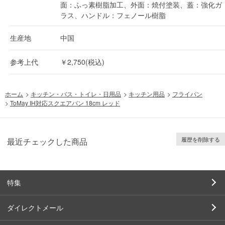
面：ふっ素樹脂加工、外面：焼付塗装、蓋：強化ガ
ラス、ハンドル：フェノール樹脂
生産地
中国
参考上代
￥2,750(税込)
ホーム
>
キッチン・バス・トイレ・日用品
>
キッチン用品
>
フライパン
>
ToMay IH対応スクエアパン 18cm レッド
履歴を削除する
最近チェックした商品
特集
ダイレクトメール