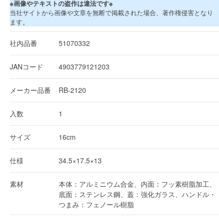
※画像やテキストの盗作は違法です※
当社サイトから画像や文章を無断で掲載された場合、著作権侵害となり
ます。
社内品番
51070332
JANコード
4903779121203
メーカー品番
RB-2120
入数
1
サイズ
16cm
仕様
34.5×17.5×13
素材
本体：アルミニウム合金、内面：フッ素樹脂加工、
底面：ステンレス鋼、蓋：強化ガラス、ハンドル・
つまみ：フェノール樹脂