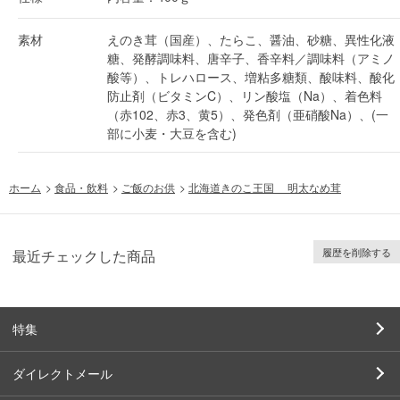
素材
えのき茸（国産）、たらこ、醤油、砂糖、異性化液
糖、発酵調味料、唐辛子、香辛料／調味料（アミノ
酸等）、トレハロース、増粘多糖類、酸味料、酸化
防止剤（ビタミンC）、リン酸塩（Na）、着色料
（赤102、赤3、黄5）、発色剤（亜硝酸Na）、(一
部に小麦・大豆を含む)
ホーム
>
食品・飲料
>
ご飯のお供
>
北海道きのこ王国 明太なめ茸
履歴を削除する
最近チェックした商品
特集
ダイレクトメール