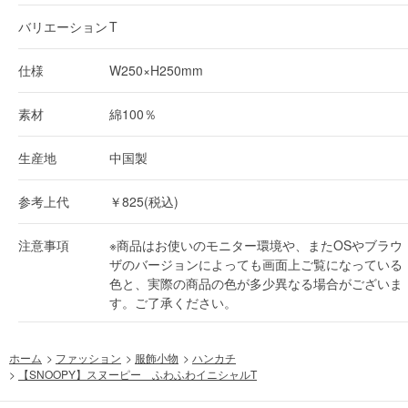
バリエーション
T
仕様
W250×H250mm
素材
綿100％
生産地
中国製
参考上代
￥825(税込)
注意事項
※商品はお使いのモニター環境や、またOSやブラウ
ザのバージョンによっても画面上ご覧になっている
色と、実際の商品の色が多少異なる場合がございま
す。ご了承ください。
ホーム
>
ファッション
>
服飾小物
>
ハンカチ
>
【SNOOPY】スヌーピー ふわふわイニシャルT