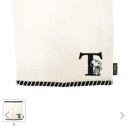
Prev
T