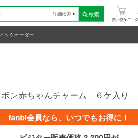
検索
詳細検索
買い物かご
イックオーダー
ンボン赤ちゃんチャーム ６ケ入り 
fanbi会員なら、いつでもお得に！
ビジター販売価格 3,300円が