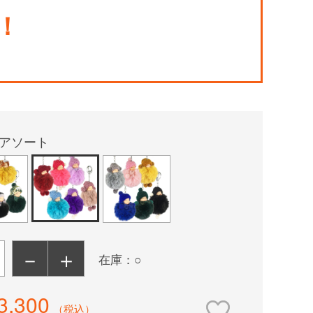
！
アソート
－
＋
在庫：○
3,300
（税込）