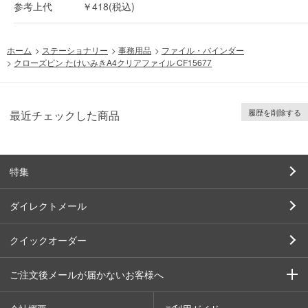
参考上代
￥418(税込)
ホーム
>
ステーショナリー
>
事務用品
>
ファイル・バインダー
>
クローズピン たけいみきA4クリアファイル CF15677
履歴を削除する
最近チェックした商品
特集
ダイレクトメール
クイックオーダー
ご注文後メールが届かないお客様へ