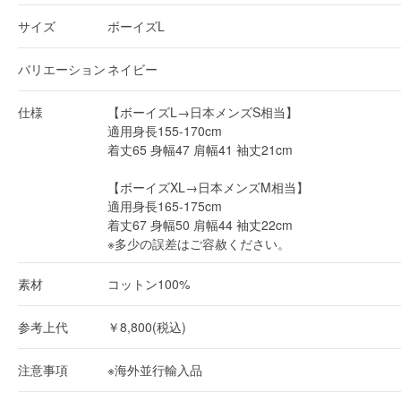
サイズ
ボーイズL
バリエーション
ネイビー
仕様
【ボーイズL→日本メンズS相当】
適用身長155-170cm
着丈65 身幅47 肩幅41 袖丈21cm
【ボーイズXL→日本メンズM相当】
適用身長165-175cm
着丈67 身幅50 肩幅44 袖丈22cm
※多少の誤差はご容赦ください。
素材
コットン100%
参考上代
￥8,800(税込)
注意事項
※海外並行輸入品