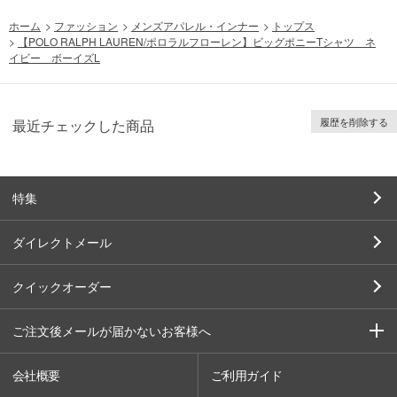
ホーム
>
ファッション
>
メンズアパレル・インナー
>
トップス
>
【POLO RALPH LAUREN/ポロラルフローレン】ビッグポニーTシャツ ネ
イビー ボーイズL
履歴を削除する
最近チェックした商品
特集
ダイレクトメール
クイックオーダー
ご注文後メールが届かないお客様へ
会社概要
ご利用ガイド