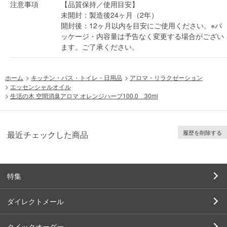
注意事項
【品質保持／使用目安】
未開封：製造後24ヶ月（2年）
開封後：12ヶ月以内を目安にご使用ください。※パ
ッケージ・内容量は予告なく変更する場合がござい
ます。ご了承ください。
ホーム
>
キッチン・バス・トイレ・日用品
>
アロマ・リラクゼーション
>
エッセンシャルオイル
>
生活の木 空間消臭アロマ オレンジハーブ100.0 30ml
履歴を削除する
最近チェックした商品
特集
ダイレクトメール
クイックオーダー