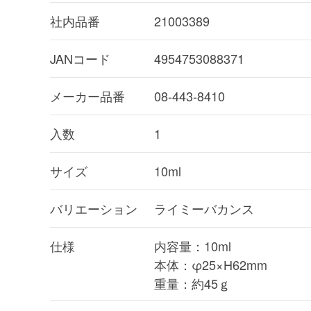
社内品番
21003389
JANコード
4954753088371
メーカー品番
08-443-8410
入数
1
サイズ
10ml
バリエーション
ライミーバカンス
仕様
内容量：10ml
本体：φ25×H62mm
重量：約45ｇ