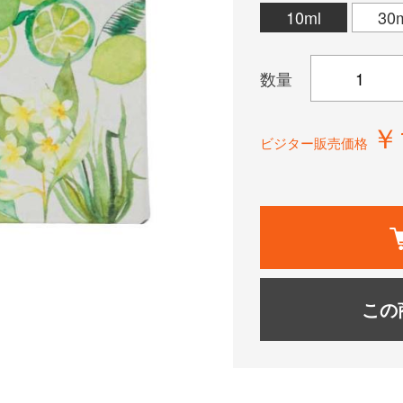
10ml
30
数量
￥
ビジター販売価格
この