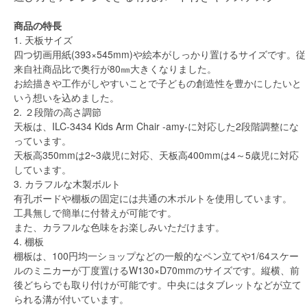
商品の特長
1. 天板サイズ
四つ切画用紙(393×545mm)や絵本がしっかり置けるサイズです。従
来自社商品比で奥行が80㎜大きくなりました。
お絵描きや工作がしやすいことで子どもの創造性を豊かにしたいと
いう想いを込めました。
2. ２段階の高さ調節
天板は、ILC-3434 Kids Arm Chair -amy-に対応した2段階調整にな
っています。
天板高350mmは2~3歳児に対応、天板高400mmは4～5歳児に対応
しています。
3. カラフルな木製ボルト
有孔ボードや棚板の固定には共通の木ボルトを使用しています。
工具無しで簡単に付替えが可能です。
また、カラフルな色味をお楽しみいただけます。
4. 棚板
棚板は、100円均一ショップなどの一般的なペン立てや1/64スケー
ルのミニカーが丁度置けるW130×D70mmのサイズです。縦横、前
後どちらでも取り付けが可能です。中央にはタブレットなどが立て
られる溝が付いています。