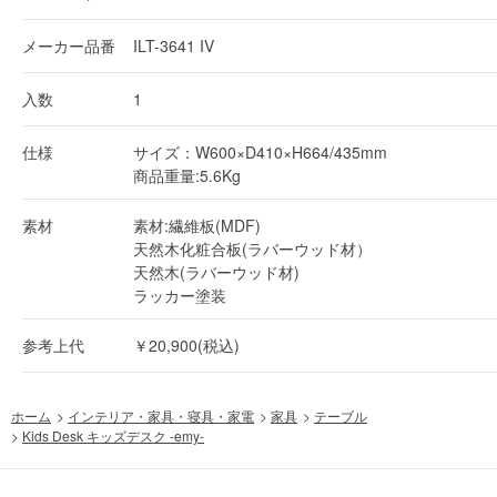
メーカー品番
ILT-3641 IV
入数
1
仕様
サイズ：W600×D410×H664/435mm
商品重量:5.6Kg
素材
素材:繊維板(MDF)
天然木化粧合板(ラバーウッド材）
天然木(ラバーウッド材)
ラッカー塗装
参考上代
￥20,900(税込)
ホーム
>
インテリア・家具・寝具・家電
>
家具
>
テーブル
>
Kids Desk キッズデスク -emy-