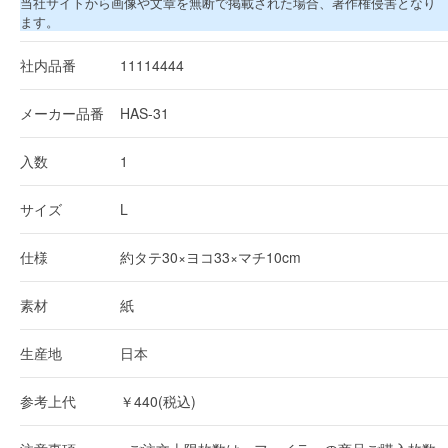
当社サイトから画像や文章を無断で掲載された場合、著作権侵害となり
ます。
社内品番
11114444
メーカー品番
HAS-31
入数
1
サイズ
L
仕様
約タテ30×ヨコ33×マチ10cm
素材
紙
生産地
日本
参考上代
￥440(税込)