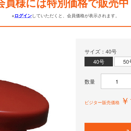
会員様には特別価格で販売中
※
ログイン
していただくと、会員価格が表示されます。
サイズ：40号
40号
50
数量
￥
ビジター販売価格