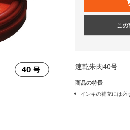
この
速乾朱肉40号
商品の特長
インキの補充には必ず