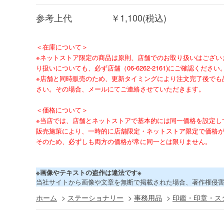
参考上代
￥1,100(税込)
＜在庫について＞
※ネットストア限定の商品は原則、店舗でのお取り扱いはござい
り扱いについても、必ず店舗（06-6262-2161)にご確認ください
※店舗と同時販売のため、更新タイミングにより注文完了後でも
さい。その場合、メールにてご連絡させていただきます。
＜価格について＞
※当店では、店舗とネットストアで基本的には同一価格を設定し
販売施策により、一時的に店舗限定・ネットストア限定で価格
そのため、必ずしも両方の価格が常に同一とは限りません。
※画像やテキストの盗作は違法です※
当社サイトから画像や文章を無断で掲載された場合、著作権侵
ホーム
>
ステーショナリー
>
事務用品
>
印鑑・印章・ス