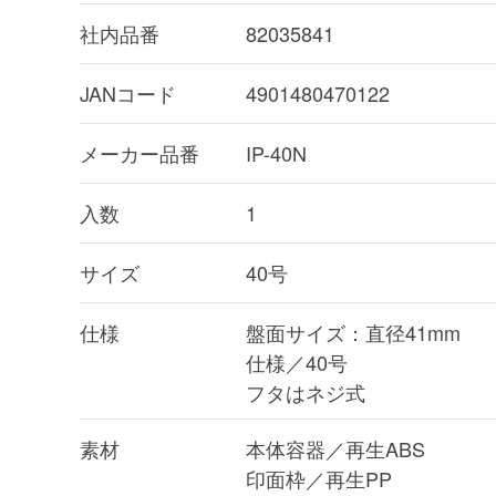
社内品番
82035841
JANコード
4901480470122
メーカー品番
IP-40N
入数
1
サイズ
40号
仕様
盤面サイズ：直径41mm
仕様／40号
フタはネジ式
素材
本体容器／再生ABS
印面枠／再生PP