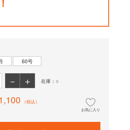
！
号
60号
－
＋
在庫：○
1,100
（税込）
お気に入り