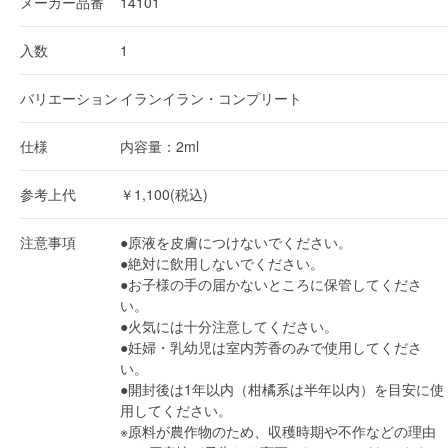
メーカー品番
14101
入数
1
バリエーション
イランイラン・コンプリート
仕様
内容量：2ml
参考上代
￥1,100(税込)
注意事項
●原液を皮膚につけないでください。
●絶対に飲用しないでください。
●お子様の手の届かないところに保管してくださ
い。
●火気には十分注意してください。
●妊婦・乳幼児は室内芳香のみで使用してくださ
い。
●開封後は1年以内（柑橘系は半年以内）を目安に使
用してください。
※原料が農作物のため、収穫時期や不作などの理由