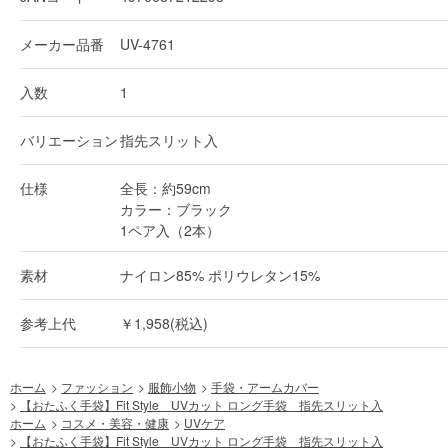
メーカー品番
UV-4761
入数
1
バリエーション
指先スリット入
仕様
全長：約59cm
カラー：ブラック
1ペア入（2本）
素材
ナイロン85% ポリウレタン15%
参考上代
￥1,958(税込)
ホーム
>
ファッション
>
服飾小物
>
手袋・アームカバー
>
【おたふく手袋】Fit Style UVカット ロング手袋 指先スリット入
ホーム
>
コスメ・美容・健康
>
UVケア
>
【おたふく手袋】Fit Style UVカット ロング手袋 指先スリット入