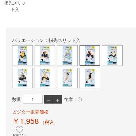
指先スリッ
ト入
バリエーション：指先スリット入
－
＋
数量
在庫：〇
ビジター販売価格
￥1,958
（税込）
お気に入り