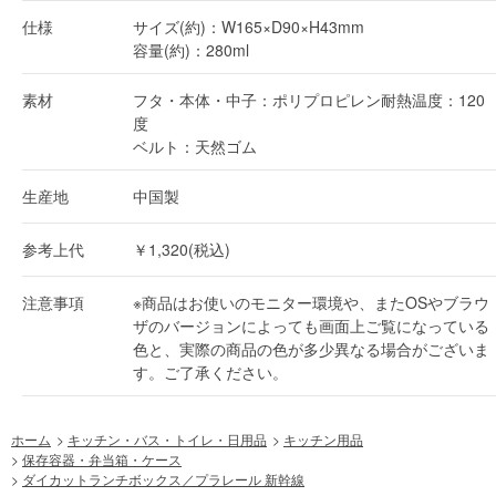
仕様
サイズ(約)：W165×D90×H43mm
容量(約)：280ml
素材
フタ・本体・中子：ポリプロピレン耐熱温度：120
度
ベルト：天然ゴム
生産地
中国製
参考上代
￥1,320(税込)
注意事項
※商品はお使いのモニター環境や、またOSやブラウ
ザのバージョンによっても画面上ご覧になっている
色と、実際の商品の色が多少異なる場合がございま
す。ご了承ください。
ホーム
>
キッチン・バス・トイレ・日用品
>
キッチン用品
>
保存容器・弁当箱・ケース
>
ダイカットランチボックス／プラレール 新幹線