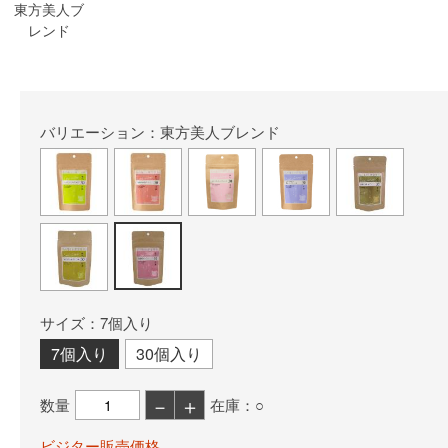
東方美人ブ
レンド
バリエーション：東方美人ブレンド
サイズ：7個入り
7個入り
30個入り
－
＋
数量
在庫：○
ビジター販売価格