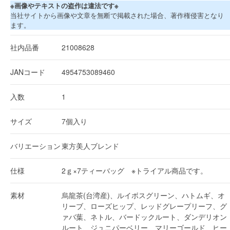
※画像やテキストの盗作は違法です※
当社サイトから画像や文章を無断で掲載された場合、著作権侵害となり
ます。
社内品番
21008628
JANコード
4954753089460
入数
1
サイズ
7個入り
バリエーション
東方美人ブレンド
仕様
2ｇ×7ティーバッグ ※トライアル商品です。
素材
烏龍茶(台湾産)、ルイボスグリーン、ハトムギ、オ
リーブ、ローズヒップ、レッドグレープリーフ、グ
ァバ葉、ネトル、バードックルート、ダンデリオン
ルート、ジュニパーベリー、マリーゴールド、ヒー