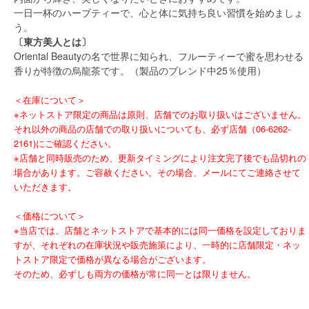
一日一杯のハーブティーで、心と体に気持ち良い習慣を始めましょ
う。
〔東方美人とは〕
Oriental Beautyの名で世界に知られ、フルーティーで蜜を思わせる
香りが特徴の烏龍茶です。（製品のブレンド中25％使用）
＜在庫について＞
※ネットストア限定の商品は原則、店舗でのお取り扱いはございません。
それ以外の商品の店舗での取り扱いについても、必ず店舗（06-6262-
2161)にご確認ください。
※店舗と同時販売のため、更新タイミングにより注文完了後でも品切れの
場合があります。ご容赦ください。その場合、メールにてご連絡させて
いただきます。
＜価格について＞
※当店では、店舗とネットストアで基本的には同一価格を設定しておりま
すが、それぞれの在庫状況や販売施策により、一時的に店舗限定・ネッ
トストア限定で価格が異なる場合がございます。
そのため、必ずしも両方の価格が常に同一とは限りません。