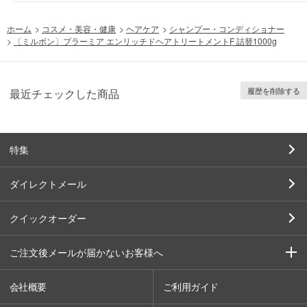
ホーム
>
コスメ・美容・健康
>
ヘアケア
>
シャンプー・コンディショナー
>
〔ミルボン〕プラーミア エンリッチドヘアトリートメントF 詰替1000g
履歴を削除する
最近チェックした商品
特集
ダイレクトメール
クイックオーダー
ご注文後メールが届かないお客様へ
会社概要
ご利用ガイド