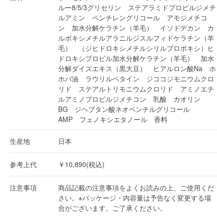
ルー8/5/3グリセリン ステアラミドプロピルジメチ
ルアミン ペンチレングリコール アモジメチコ
ン 加水分解ケラチン（羊毛） イソドデカン カ
ルボキシメチルアラニルジスルフィドケラチン（羊
毛） （ジヒドロキシメチルシリルプロボキシ）ヒ
ドロキシプロピル加水分解ケラチン（羊毛） 加水
分解ダイズエキス（黒大豆） ヒアルロン酸Na ホ
ホバ油 ラウリルベタイン ジココジモニウムクロ
リド ステアルトリモニウムクロリド アミノエチ
ルアミノプロピルジメチコン 乳酸 カオリン
BG ジヘブタン酸ネオペンチルグリコール
AMP フェノキシエタノール 香料
生産地
日本
参考上代
￥10,890(税込)
注意事項
商品記載の注意事項をよくお読みの上、ご使用くだ
さい。※パッケージ・内容量は予告なく変更する場
合がございます。ご了承ください。