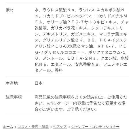
素材
水、ラウレス硫酸Ｎａ、ラウレス-４カルボン酸Ｎ
ａ、コカミドプロピルベタイン、コカミドメチルＭ
ＥＡ、オリーブ油ＰＥＧ-７サトウキビエキス、チャ
乾留液、ガリカバラ花エキス、シクロデキストリ
ン、デキストリン、ガゴメエキス、マヨラナ葉エキ
ス、グリチルリチン酸２Ｋ、ＢＧ、ＰＣＡイソステ
アリン酸ＰＥＧ-60水添ヒマシ油、ＲＰＧ-７、ＰＥ
Ｇ-７グリセリルココエート、ポリクオタニウム-１
０、メントール、ＥＤＴＡ-２Ｎａ、クエン酸、水酸
化Ｎａ、エタノール、安息香酸Ｎａ、フェノキシエ
タノール、香料
生産地
日本
注意事項
商品記載の注意事項をよくお読みの上、ご使用くだ
さい。※パッケージ・内容量は予告なく変更する場
合がございます。ご了承ください。
ホーム
>
コスメ・美容・健康
>
ヘアケア
>
シャンプー・コンディショナー