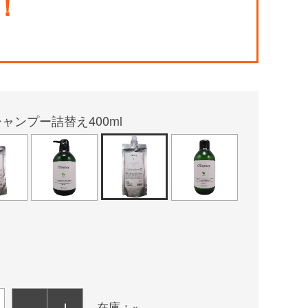
！
ャンプー詰替え400ml
－
＋
在庫：×