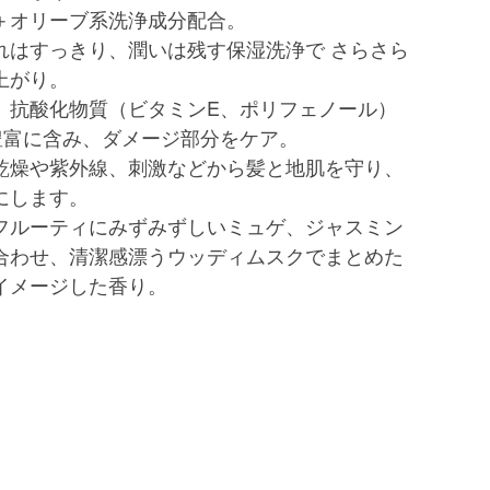
＋オリーブ系洗浄成分配合。
れはすっきり、潤いは残す保湿洗浄で さらさら
上がり。
、抗酸化物質（ビタミンE、ポリフェノール）
豊富に含み、ダメージ部分をケア。
乾燥や紫外線、刺激などから髪と地肌を守り、
にします。
フルーティにみずみずしいミュゲ、ジャスミン
合わせ、清潔感漂うウッディムスクでまとめた
イメージした香り。