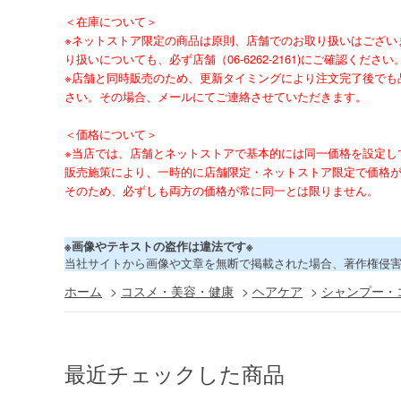
＜在庫について＞
※ネットストア限定の商品は原則、店舗でのお取り扱いはござい
り扱いについても、必ず店舗（06-6262-2161)にご確認ください
※店舗と同時販売のため、更新タイミングにより注文完了後でも
さい。その場合、メールにてご連絡させていただきます。
＜価格について＞
※当店では、店舗とネットストアで基本的には同一価格を設定し
販売施策により、一時的に店舗限定・ネットストア限定で価格
そのため、必ずしも両方の価格が常に同一とは限りません。
※画像やテキストの盗作は違法です※
当社サイトから画像や文章を無断で掲載された場合、著作権侵
ホーム
>
コスメ・美容・健康
>
ヘアケア
>
シャンプー・
最近チェックした商品