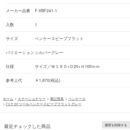
メーカー品番
F-VBF241-1
入数
1
サイズ
ペンケースピープフラット
バリエーション
シルバーグレー
仕様
サイズ／Ｗ１９０×Ｄ20×Ｈ100ｍｍ
参考上代
￥1,870(税込)
ホーム
>
ステーショナリー
>
筆記用具
>
ペンケース
>
[コクヨ] ツールペンケースピープフラットグレー
履歴を削除する
最近チェックした商品